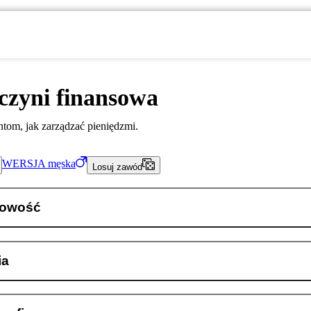
czyni finansowa
tom, jak zarządzać pieniędzmi.
WERSJA
męska
Losuj zawód
kowość
ia