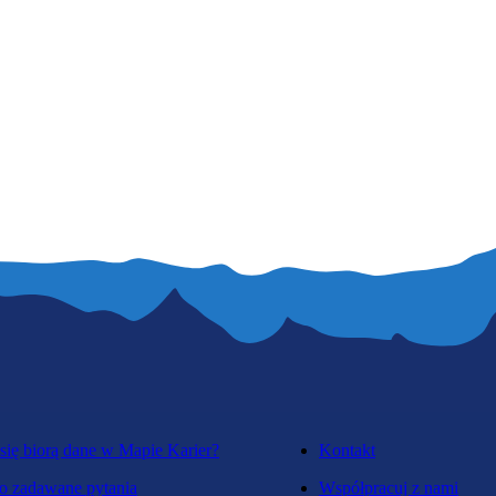
się biorą dane w Mapie Karier?
Kontakt
o zadawane pytania
Współpracuj z nami