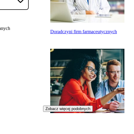
anych
Doradczyni firm farmaceutycznych
Zobacz więcej podobnych
Startup mentorka