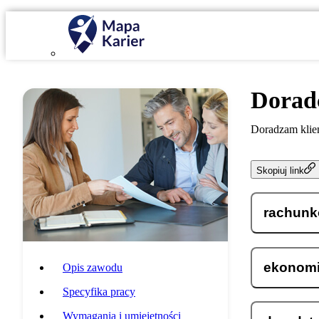
Dorad
Doradzam klien
Skopiuj link
rachun
ekonom
Opis zawodu
Specyfika pracy
Wymagania i umiejętności