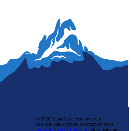
Windykatorka
© 2026 Mapa Karier jest otwartym
zasobem edukacyjnym stworzonym przez
fundację Katalyst Education
, który realizuje