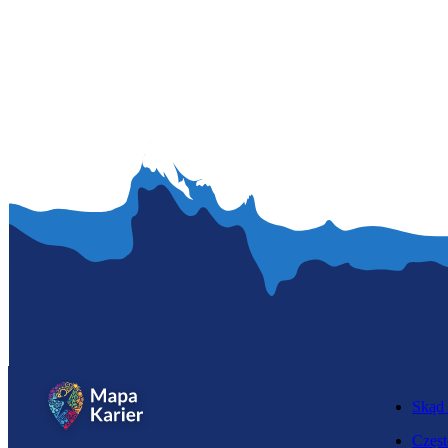
Skąd 
Częst