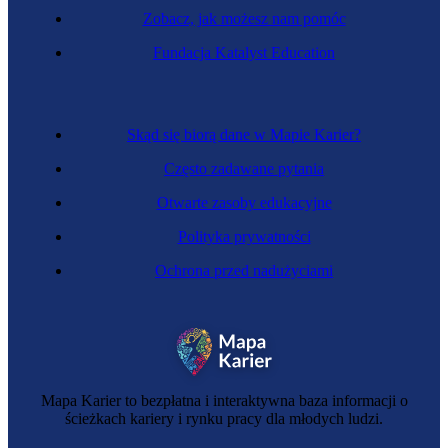
Zobacz, jak możesz nam pomóc
Kosztorysantka budowlana
Fundacja Katalyst Education
Skąd się biorą dane w Mapie Karier?
Często zadawane pytania
Otwarte zasoby edukacyjne
Polityka prywatności
Ochrona przed nadużyciami
Zawód regulowany
Inżynierka budownictwa kolejowego
Mapa Karier to bezpłatna i interaktywna baza informacji o
ścieżkach kariery i rynku pracy dla młodych ludzi.