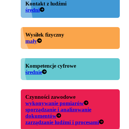
Kontakt z ludźmi
średni
Wysiłek fizyczny
mały
Kompetencje cyfrowe
średnie
Czynności zawodowe
wykonywanie pomiarów
sporządzanie i analizowanie
dokumentów
zarządzanie ludźmi i procesami