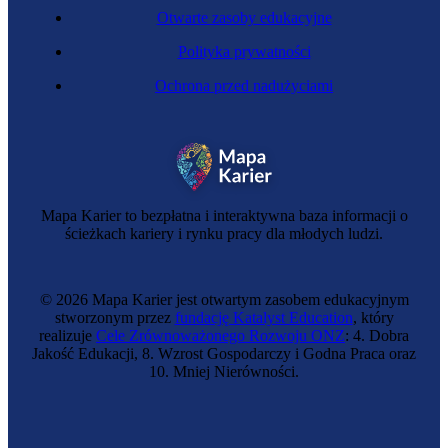
Otwarte zasoby edukacyjne
Polityka prywatności
Ochrona przed nadużyciami
Zawód regulowany
Ochroniarka
Mapa Karier to bezpłatna i interaktywna baza informacji o
ścieżkach kariery i rynku pracy dla młodych ludzi.
© 2026 Mapa Karier jest otwartym zasobem edukacyjnym
stworzonym przez
fundację Katalyst Education
, który
realizuje
Cele Zrównoważonego Rozwoju ONZ
: 4. Dobra
Jakość Edukacji, 8. Wzrost Gospodarczy i Godna Praca oraz
10. Mniej Nierówności.