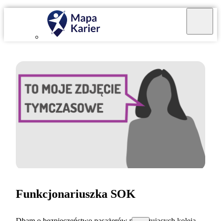
Funkcjonariuszka SOK
Dbam o bezpieczeństwo pasażerów podróżujących koleją.