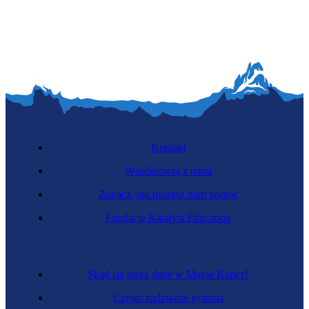
Funkcjonariuszka straży granicznej
Kontakt
Współpracuj z nami
Zobacz, jak możesz nam pomóc
Celniczka
Fundacja Katalyst Education
Skąd się biorą dane w Mapie Karier?
Często zadawane pytania