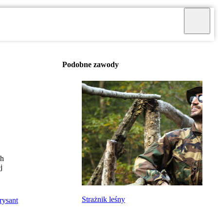
Podobne zawody
ch
j
Strażnik leśny
rysant