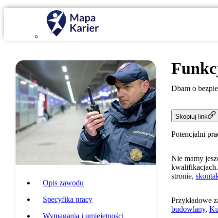
Funkc
Dbam o bezpie
Skopiuj link
Potencjalni pr
Nie mamy jeszc
kwalifikacjach.
stronie,
skontak
Opis zawodu
Specyfika pracy
Przykładowe z
budowlany
,
Ku
Wymagania i umiejętności