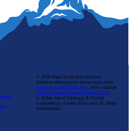
Celnik
© 2026 Mapa Karier jest otwartym
zasobem edukacyjnym stworzonym przez
fundację Katalyst Education
, który realizuje
Cele Zrównoważonego Rozwoju ONZ
:
 pomóc
4. Dobra Jakość Edukacji, 8. Wzrost
Gospodarczy i Godna Praca oraz 10. Mniej
tion
Nierówności.
Zawód regulowany
Ochroniarz