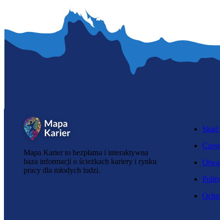
Skąd 
Częst
Mapa Karier to bezpłatna i interaktywna
baza informacji o ścieżkach kariery i rynku
Otwar
pracy dla młodych ludzi.
Polit
Ochro