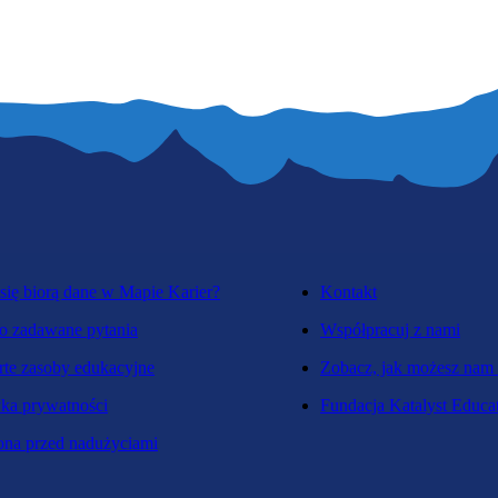
się biorą dane w Mapie Karier?
Kontakt
o zadawane pytania
Współpracuj z nami
te zasoby edukacyjne
Zobacz, jak możesz nam
yka prywatności
Fundacja Katalyst Educa
na przed nadużyciami