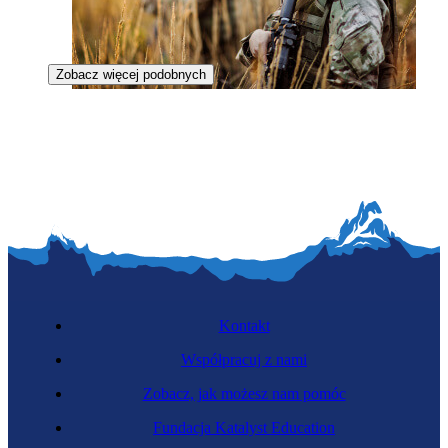
Zobacz więcej podobnych
Funkcjonariuszka straży granicznej
Kontakt
Współpracuj z nami
Zobacz, jak możesz nam pomóc
Celniczka
Fundacja Katalyst Education