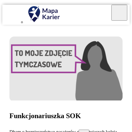
Funkcjonariuszka SOK
Dbam o bezpieczeństwo pasażerów podróżujących koleją.