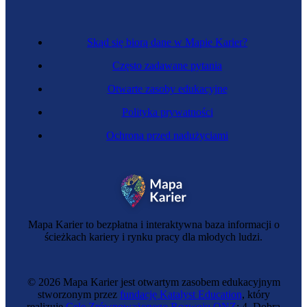
Skąd się biorą dane w Mapie Karier?
Często zadawane pytania
Otwarte zasoby edukacyjne
Polityka prywatności
Ochrona przed nadużyciami
Zawód regulowany
Ochroniarka
Mapa Karier to bezpłatna i interaktywna baza informacji o
ścieżkach kariery i rynku pracy dla młodych ludzi.
© 2026 Mapa Karier jest otwartym zasobem edukacyjnym
stworzonym przez
fundację Katalyst Education
, który
realizuje
Cele Zrównoważonego Rozwoju ONZ
: 4. Dobra