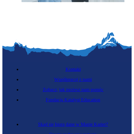
Projektantka dostępności
Kontakt
Współpracuj z nami
Zobacz, jak możesz nam pomóc
Fundacja Katalyst Education
Specjalistka budownictwa modułowego
Skąd się biorą dane w Mapie Karier?