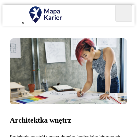
Architektka wnętrz
Projektuję wystrój wnętrz domów, budynków biurowych,