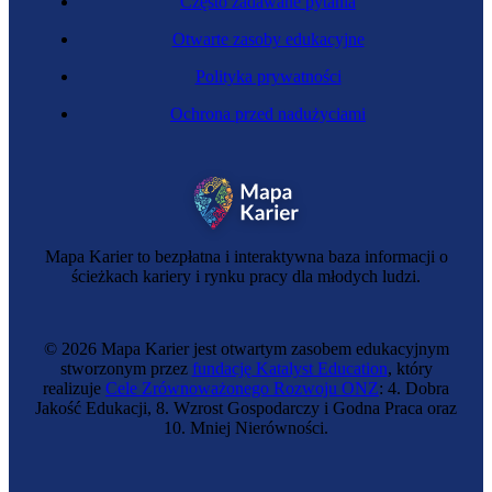
Często zadawane pytania
Otwarte zasoby edukacyjne
Polityka prywatności
Ochrona przed nadużyciami
Specjalistka marketingu cyfrowego
Mapa Karier to bezpłatna i interaktywna baza informacji o
ścieżkach kariery i rynku pracy dla młodych ludzi.
© 2026 Mapa Karier jest otwartym zasobem edukacyjnym
stworzonym przez
fundację Katalyst Education
, który
realizuje
Cele Zrównoważonego Rozwoju ONZ
: 4. Dobra
Jakość Edukacji, 8. Wzrost Gospodarczy i Godna Praca oraz
10. Mniej Nierówności.