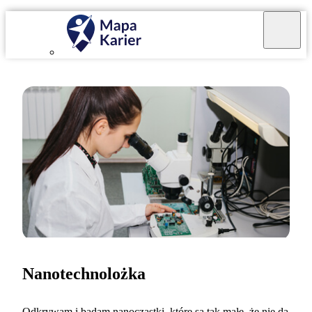
Nanotechnolożka
Odkrywam i badam nanocząstki, które są tak małe, że nie da