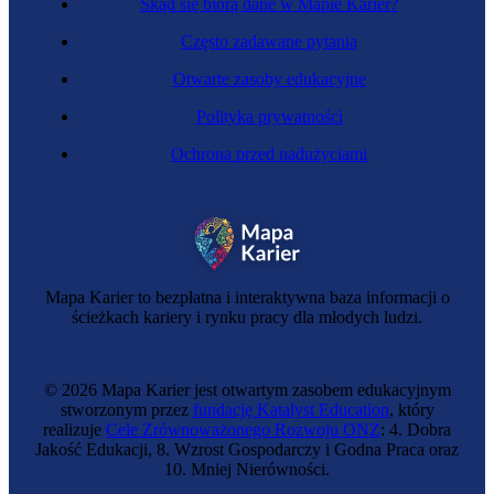
Skąd się biorą dane w Mapie Karier?
Często zadawane pytania
Otwarte zasoby edukacyjne
Polityka prywatności
Ochrona przed nadużyciami
Fizyczka
Mapa Karier to bezpłatna i interaktywna baza informacji o
ścieżkach kariery i rynku pracy dla młodych ludzi.
© 2026 Mapa Karier jest otwartym zasobem edukacyjnym
stworzonym przez
fundację Katalyst Education
, który
realizuje
Cele Zrównoważonego Rozwoju ONZ
: 4. Dobra
Jakość Edukacji, 8. Wzrost Gospodarczy i Godna Praca oraz
10. Mniej Nierówności.