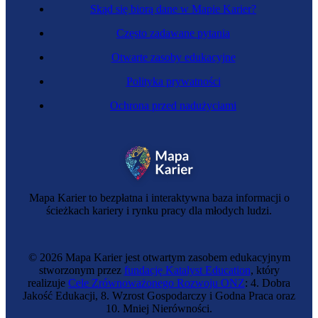
Skąd się biorą dane w Mapie Karier?
Często zadawane pytania
Otwarte zasoby edukacyjne
Polityka prywatności
Ochrona przed nadużyciami
Mapa Karier to bezpłatna i interaktywna baza informacji o
ścieżkach kariery i rynku pracy dla młodych ludzi.
© 2026 Mapa Karier jest otwartym zasobem edukacyjnym
stworzonym przez
fundację Katalyst Education
, który
realizuje
Cele Zrównoważonego Rozwoju ONZ
: 4. Dobra
Jakość Edukacji, 8. Wzrost Gospodarczy i Godna Praca oraz
10. Mniej Nierówności.