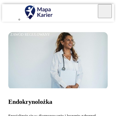
ZAWÓD REGULOWANY
Endokrynolożka
Specjalizuję się w diagnozowaniu i leczeniu zaburzeń