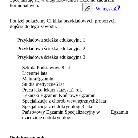
hormonalnych.
W.
męska
Poniżej pokażemy Ci kilka przykładowych propozycji
dojścia do tego zawodu.
Przykładowa ścieżka edukacyjna 1
Przykładowa ścieżka edukacyjna 2
Przykładowa ścieżka edukacyjna 3
Szkoła Podstawowa
8 lat
Liceum
4 lata
Matura
Egzamin
Studia medyczne
6 lat
Praca jako lekarz stażysta
1 rok
Lekarski Egzamin Końcowy
Egzamin
Specjalizacja z chorób wewnętrznych
2 lata
Specjalizacja z endokrynologii
3 lata
Państwowy Egzamin Specjalizacyjny w
Egzamin
dziedzinie endokrynologii
Podobne zawody