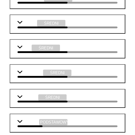
j. polski
ŚREDNI
WOS
ŚREDNI
informatyka
ŚREDNI
technika
ŚREDNI
geografia
PODSTAWOWY