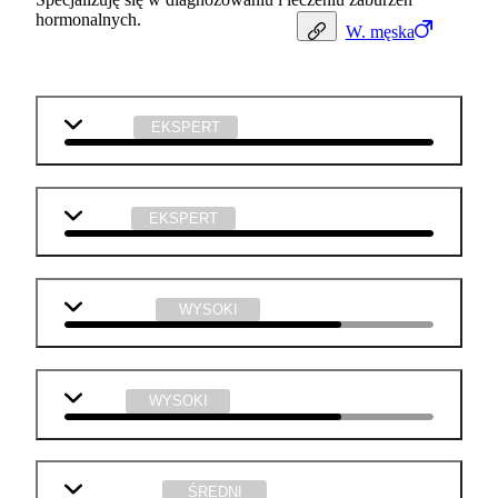
hormonalnych.
W.
męska
biologia
EKSPERT
chemia
EKSPERT
j. angielski
WYSOKI
fizyka
WYSOKI
matematyka
ŚREDNI