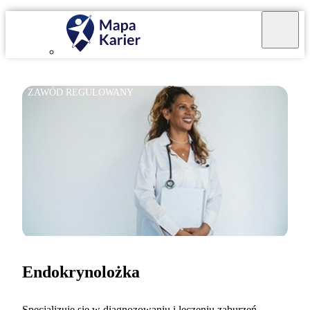
ZAWÓD REGULOWANY
Endokrynolożka
Specjalizuję się w diagnozowaniu i leczeniu zaburzeń