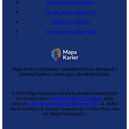
Często zadawane pytania
Otwarte zasoby edukacyjne
Polityka prywatności
Ochrona przed nadużyciami
Mapa Karier to bezpłatna i interaktywna baza informacji o
ścieżkach kariery i rynku pracy dla młodych ludzi.
© 2026 Mapa Karier jest otwartym zasobem edukacyjnym
stworzonym przez
fundację Katalyst Education
, który
realizuje
Cele Zrównoważonego Rozwoju ONZ
: 4. Dobra
Jakość Edukacji, 8. Wzrost Gospodarczy i Godna Praca oraz
10. Mniej Nierówności.