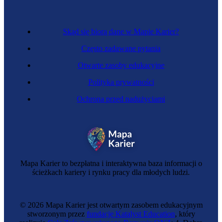
Skąd się biorą dane w Mapie Karier?
Często zadawane pytania
Otwarte zasoby edukacyjne
Polityka prywatności
Ochrona przed nadużyciami
Mapa Karier to bezpłatna i interaktywna baza informacji o
ścieżkach kariery i rynku pracy dla młodych ludzi.
© 2026 Mapa Karier jest otwartym zasobem edukacyjnym
stworzonym przez
fundację Katalyst Education
, który