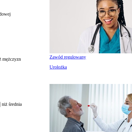
odowej
całkowite wynagrodzenie
miesięczne brutto nie dla tego zawodu, lecz
uśrednione dla wszystkich zawodów z grupy,
do której należy ten zawód według Głównego
Urzędu Statystycznego
Struktura wynagrodzeń
według zawodów, 2022
Zawód regulowany
ż mężczyzn
Urolożka
Etykieta
Zakres wartości
b. małe
poniżej 4500 zł
małe
4500 zł – 5999 zł
średnie
6000 zł – 7499 zł
duże
7500 zł – 8999 zł
niż średnia
b. duże
9000 zł i więcej