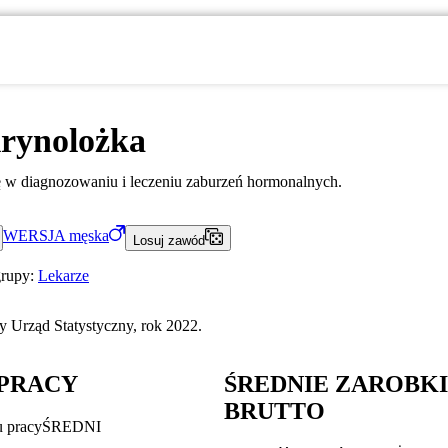
rynolożka
ię w diagnozowaniu i leczeniu zaburzeń hormonalnych.
WERSJA
męska
Losuj zawód
grupy:
Lekarze
 Urząd Statystyczny, rok 2022.
PRACY
ŚREDNIE ZAROBK
BRUTTO
u pracy
ŚREDNI