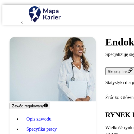
Endok
Specjalizuję s
Skopiuj link
Statystyki dla 
Źródło: Główny
Zawód regulowany
RYNEK 
Opis zawodu
Wielkość rynk
Specyfika pracy