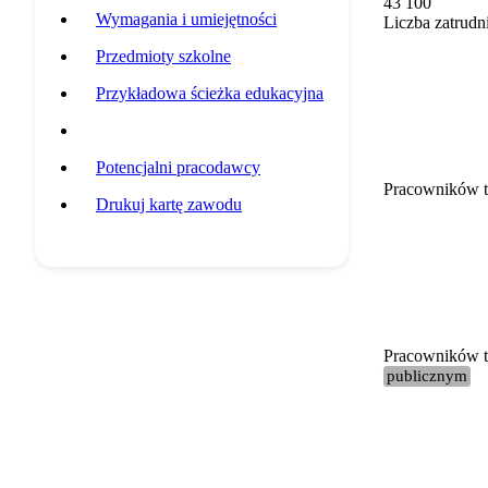
43 100
Wymagania i umiejętności
Liczba zatrudn
Przedmioty szkolne
Przykładowa ścieżka edukacyjna
Statystyki grupy zawodowej
Potencjalni pracodawcy
Pracowników t
Drukuj kartę zawodu
Pracowników te
publicznym