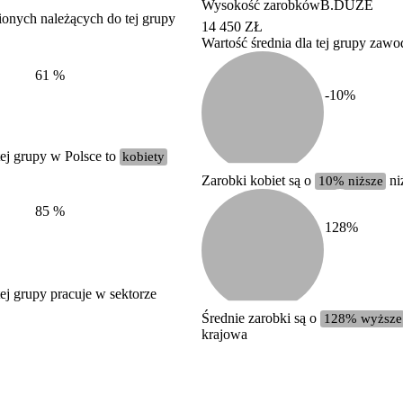
Wysokość zarobków
B.DUŻE
ionych należących do tej grupy
14 450 ZŁ
Wartość średnia dla tej grupy zaw
Struktura wynagrodzeń
według zawodów, 2022
61
%
-10
%
ej grupy w Polsce to
kobiety
Zarobki kobiet są o
10% niższe
ni
85
%
128
%
j grupy pracuje w sektorze
Średnie zarobki są o
128% wyższe
krajowa
Etykieta
Zakres wartości
b. duży
powyżej 200 tysięcy zatrudnionych