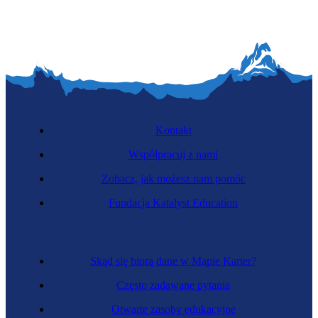
Kontakt
Współpracuj z nami
Zobacz, jak możesz nam pomóc
Fundacja Katalyst Education
Skąd się biorą dane w Mapie Karier?
Często zadawane pytania
Otwarte zasoby edukacyjne