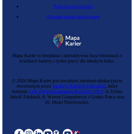
Polityka prywatności
Ochrona przed nadużyciami
Mapa Karier to bezpłatna i interaktywna baza informacji o
ścieżkach kariery i rynku pracy dla młodych ludzi.
© 2026 Mapa Karier jest otwartym zasobem edukacyjnym
stworzonym przez
fundację Katalyst Education
, który
realizuje
Cele Zrównoważonego Rozwoju ONZ
: 4. Dobra
Jakość Edukacji, 8. Wzrost Gospodarczy i Godna Praca oraz
10. Mniej Nierówności.