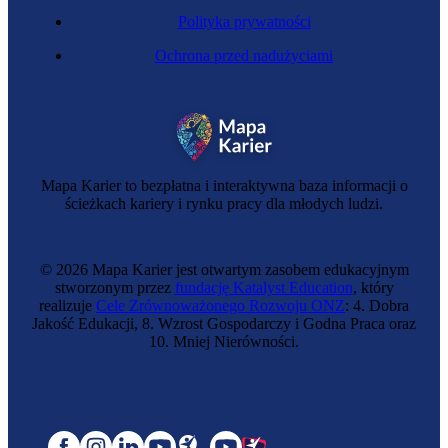
Polityka prywatności
Ochrona przed nadużyciami
Mapa Karier to bezpłatna i interaktywna baza informacji o
ścieżkach kariery i rynku pracy dla młodych ludzi.
© 2026 Mapa Karier jest otwartym zasobem edukacyjnym
stworzonym przez
fundację Katalyst Education
, który
realizuje
Cele Zrównoważonego Rozwoju ONZ
: 4. Dobra
Jakość Edukacji, 8. Wzrost Gospodarczy i Godna Praca oraz
10. Mniej Nierówności.