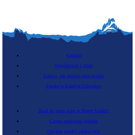
Kontakt
Współpracuj z nami
Zobacz, jak możesz nam pomóc
Fundacja Katalyst Education
Skąd się biorą dane w Mapie Karier?
Często zadawane pytania
Otwarte zasoby edukacyjne