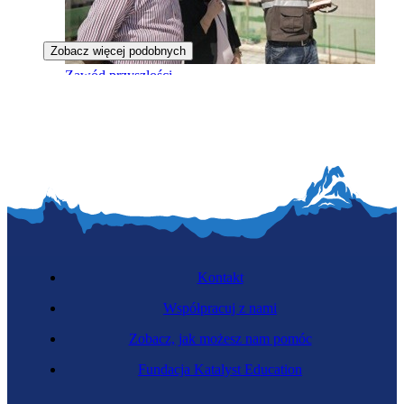
Zobacz więcej podobnych
Zawód przyszłości
Kosmiczny architekt
Kontakt
Współpracuj z nami
Zobacz, jak możesz nam pomóc
Fundacja Katalyst Education
Architekt wnętrz