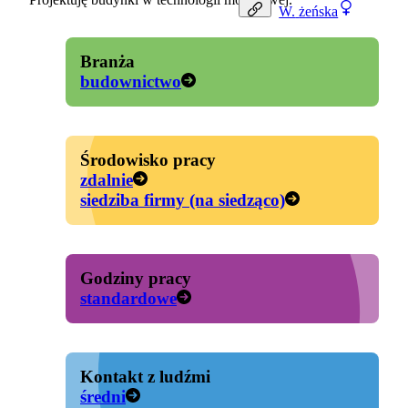
W.
żeńska
Branża
budownictwo
Środowisko pracy
zdalnie
siedziba firmy (na siedząco)
Godziny pracy
standardowe
Kontakt z ludźmi
średni