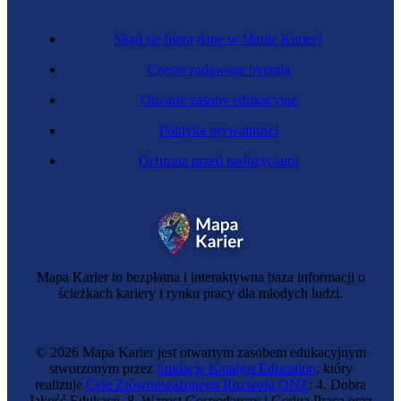
Skąd się biorą dane w Mapie Karier?
Często zadawane pytania
Otwarte zasoby edukacyjne
Polityka prywatności
Ochrona przed nadużyciami
Zawód regulowany
Inżynier budownictwa kolejowego
Mapa Karier to bezpłatna i interaktywna baza informacji o
ścieżkach kariery i rynku pracy dla młodych ludzi.
© 2026 Mapa Karier jest otwartym zasobem edukacyjnym
stworzonym przez
fundację Katalyst Education
, który
realizuje
Cele Zrównoważonego Rozwoju ONZ
: 4. Dobra
Jakość Edukacji, 8. Wzrost Gospodarczy i Godna Praca oraz