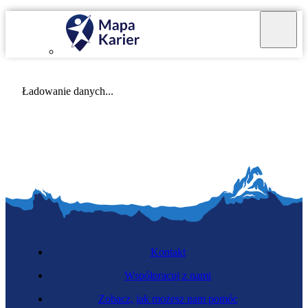
Mapa Karier v 4.0.0
Ładowanie danych...
Kontakt
Współpracuj z nami
Zobacz, jak możesz nam pomóc