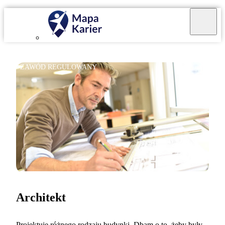
ZAWÓD REGULOWANY
Architekt
Projektuję różnego rodzaju budynki. Dbam o to, żeby były