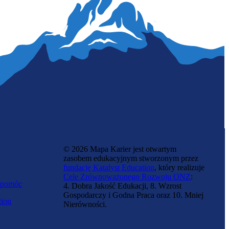
Kartografka
© 2026 Mapa Karier jest otwartym
zasobem edukacyjnym stworzonym przez
fundację Katalyst Education
, który realizuje
Cele Zrównoważonego Rozwoju ONZ
:
 pomóc
4. Dobra Jakość Edukacji, 8. Wzrost
Gospodarczy i Godna Praca oraz 10. Mniej
tion
Nierówności.
Zawód przyszłości
Inżynierka kultur tkankowych