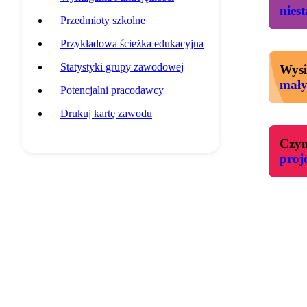
nies
Przedmioty szkolne
Przykładowa ścieżka edukacyjna
Statystyki grupy zawodowej
Wysi
mał
Potencjalni pracodawcy
Drukuj kartę zawodu
Czyn
proj