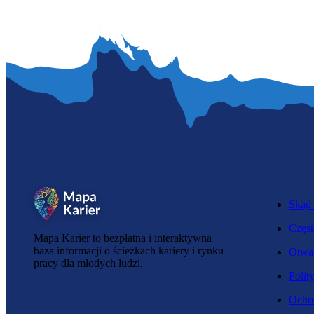
Skąd 
Częst
Mapa Karier to bezpłatna i interaktywna
baza informacji o ścieżkach kariery i rynku
Otwar
pracy dla młodych ludzi.
Polit
Ochro