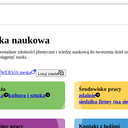
tka naukowa
osiadane zdolności plastyczne i wiedzę naukową do tworzenia dzieł sz
siągnięć nauki.
WERSJA
męska
Losuj zawód
ża
Środowisko pracy
ka
kultura i sztuka
zdalnie
siedziba firmy (na si
iny pracy
Kontakt z ludźmi