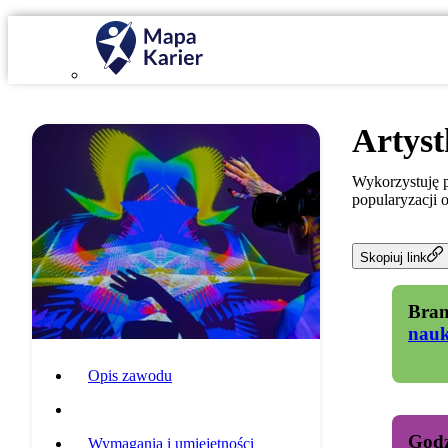
Artys
Wykorzystuję p
popularyzacji o
Skopiuj link
Bran
nau
Opis zawodu
Specyfika pracy
Godz
Wymagania i umiejętności