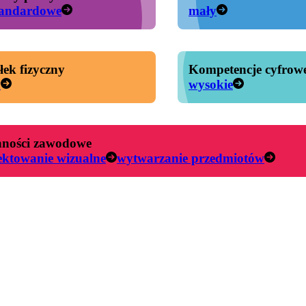
tandardowe
mały
łek fizyczny
Kompetencje cyfrow
y
wysokie
ności zawodowe
ektowanie wizualne
wytwarzanie przedmiotów