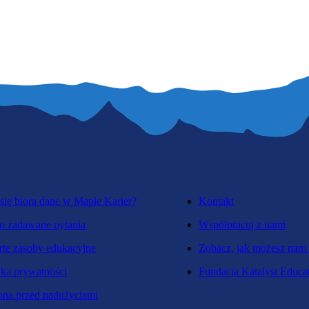
się biorą dane w Mapie Karier?
Kontakt
o zadawane pytania
Współpracuj z nami
te zasoby edukacyjne
Zobacz, jak możesz nam
yka prywatności
Fundacja Katalyst Educa
na przed nadużyciami