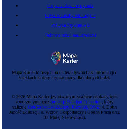
Często zadawane pytania
Otwarte zasoby edukacyjne
Polityka prywatności
Ochrona przed nadużyciami
Zawód przyszłości
Inżynierka kultur tkankowych
Mapa Karier to bezpłatna i interaktywna baza informacji o
ścieżkach kariery i rynku pracy dla młodych ludzi.
© 2026 Mapa Karier jest otwartym zasobem edukacyjnym
stworzonym przez
fundację Katalyst Education
, który
realizuje
Cele Zrównoważonego Rozwoju ONZ
: 4. Dobra
Jakość Edukacji, 8. Wzrost Gospodarczy i Godna Praca oraz
10. Mniej Nierówności.