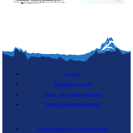
Ilustratorka
Kontakt
Współpracuj z nami
Zobacz, jak możesz nam pomóc
Kartografka
Fundacja Katalyst Education
Skąd się biorą dane w Mapie Karier?