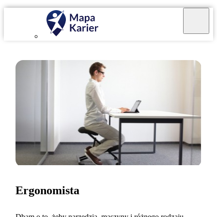
Ergonomista
Dbam o to, żeby narzędzia, maszyny i różnego rodzaju