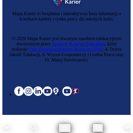
Mapa Karier to bezpłatna i interaktywna baza informacji o
ścieżkach kariery i rynku pracy dla młodych ludzi.
© 2026 Mapa Karier jest otwartym zasobem edukacyjnym
stworzonym przez
fundację Katalyst Education
, który
realizuje
Cele Zrównoważonego Rozwoju ONZ
: 4. Dobra
Jakość Edukacji, 8. Wzrost Gospodarczy i Godna Praca oraz
10. Mniej Nierówności.