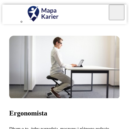
Ergonomista
Dbam o to, żeby narzędzia, maszyny i różnego rodzaju