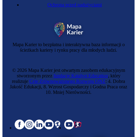
Ochrona przed nadużyciami
Mapa Karier to bezpłatna i interaktywna baza informacji o
ścieżkach kariery i rynku pracy dla młodych ludzi.
© 2026 Mapa Karier jest otwartym zasobem edukacyjnym
stworzonym przez
fundację Katalyst Education
, który
realizuje
Cele Zrównoważonego Rozwoju ONZ
: 4. Dobra
Jakość Edukacji, 8. Wzrost Gospodarczy i Godna Praca oraz
10. Mniej Nierówności.