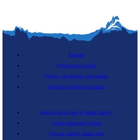
Kontakt
Współpracuj z nami
Zobacz, jak możesz nam pomóc
Fundacja Katalyst Education
Skąd się biorą dane w Mapie Karier?
Często zadawane pytania
Otwarte zasoby edukacyjne