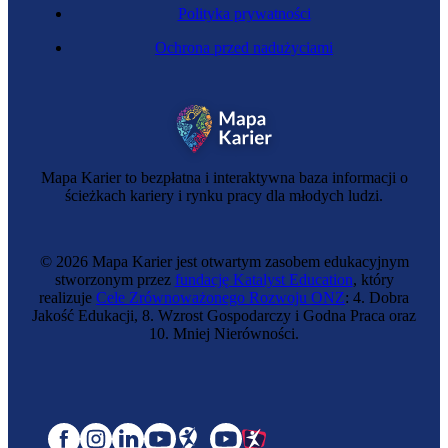
Polityka prywatności
Ochrona przed nadużyciami
Mapa Karier to bezpłatna i interaktywna baza informacji o
ścieżkach kariery i rynku pracy dla młodych ludzi.
© 2026 Mapa Karier jest otwartym zasobem edukacyjnym
stworzonym przez
fundację Katalyst Education
, który
realizuje
Cele Zrównoważonego Rozwoju ONZ
: 4. Dobra
Jakość Edukacji, 8. Wzrost Gospodarczy i Godna Praca oraz
10. Mniej Nierówności.