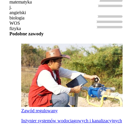
matematyka
j.
angielski
biologia
WOS
fizyka
Podobne zawody
Zawód regulowany
Inżynier systemów wodociągowych i kanalizacyjnych