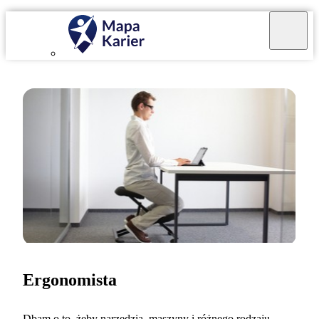
Ergonomista
Dbam o to, żeby narzędzia, maszyny i różnego rodzaju