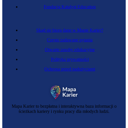
Fundacja Katalyst Education
Laborantka weterynaryjna
Skąd się biorą dane w Mapie Karier?
Często zadawane pytania
Otwarte zasoby edukacyjne
Polityka prywatności
Ochrona przed nadużyciami
Pielęgniarka anestezjologiczna
Mapa Karier to bezpłatna i interaktywna baza informacji o
ścieżkach kariery i rynku pracy dla młodych ludzi.