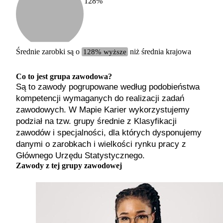
128
%
Etykiet
b. małe
małe
średnie
Średnie zarobki są o
128% wyższe
niż średnia krajowa
duże
b. duże
Co to jest grupa zawodowa?
Są to zawody pogrupowane według podobieństwa
kompetencji wymaganych do realizacji zadań
zawodowych. W Mapie Karier wykorzystujemy
podział na tzw. grupy średnie z Klasyfikacji
zawodów i specjalności, dla których dysponujemy
danymi o zarobkach i wielkości rynku pracy z
Głównego Urzędu Statystycznego.
Zawody z tej grupy zawodowej