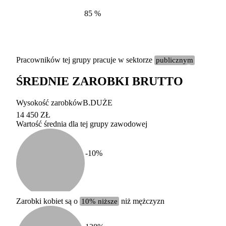
85
%
Pracowników tej grupy pracuje w sektorze
publicznym
ŚREDNIE ZAROBKI BRUTTO
Etykieta
Zakres wart
Wysokość zarobków
B.DUŻE
b. duży
powyżej 200 tysięcy za
14 450 ZŁ
Wartość średnia dla tej grupy zawodowej
duży
100-200 tysięcy zatrud
średni
20-100 tysięcy zatrudn
mały
5-20 tysięcy zatrudnion
c
-10
%
miesięczne 
b. mały
poniżej 5 tysięcy zatru
uśrednione
do której 
Urzędu Sta
Zarobki kobiet są o
10% niższe
niż mężczyzn
według zaw