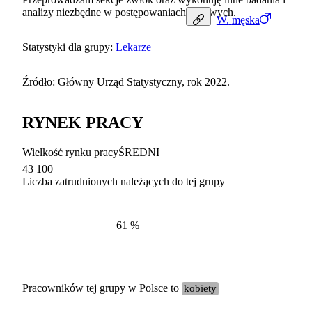
analizy niezbędne w postępowaniach sądowych.
W.
męska
Statystyki dla grupy:
Lekarze
Źródło: Główny Urząd Statystyczny, rok 2022.
RYNEK PRACY
Wielkość rynku pracy
ŚREDNI
43 100
Liczba zatrudnionych należących do tej grupy
Struktur
według zawodów, 2022
61
%
Pracowników tej grupy w Polsce to
kobiety