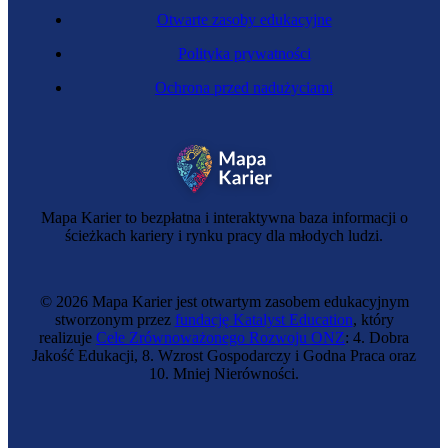
Otwarte zasoby edukacyjne
Polityka prywatności
Ochrona przed nadużyciami
Mapa Karier to bezpłatna i interaktywna baza informacji o
ścieżkach kariery i rynku pracy dla młodych ludzi.
© 2026 Mapa Karier jest otwartym zasobem edukacyjnym
stworzonym przez
fundację Katalyst Education
, który
realizuje
Cele Zrównoważonego Rozwoju ONZ
: 4. Dobra
Jakość Edukacji, 8. Wzrost Gospodarczy i Godna Praca oraz
10. Mniej Nierówności.