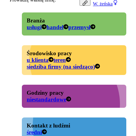
W.
żeńska
Branża
usługi
handel
przemysł
Środowisko pracy
u klienta
teren
siedziba firmy (na siedząco)
Godziny pracy
niestandardowe
Kontakt z ludźmi
średni