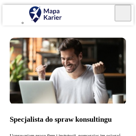
Specjalista do spraw konsultingu
Usprawniam pracę firm i instytucji, pomagając im osiągać