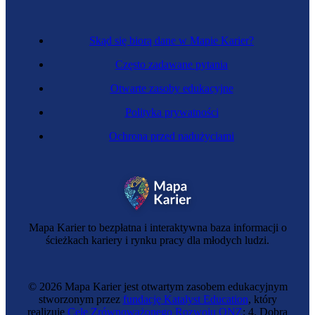
Skąd się biorą dane w Mapie Karier?
Często zadawane pytania
Otwarte zasoby edukacyjne
Polityka prywatności
Ochrona przed nadużyciami
Zawód regulowany
Nauczycielka
Mapa Karier to bezpłatna i interaktywna baza informacji o
ścieżkach kariery i rynku pracy dla młodych ludzi.
© 2026 Mapa Karier jest otwartym zasobem edukacyjnym
stworzonym przez
fundację Katalyst Education
, który
realizuje
Cele Zrównoważonego Rozwoju ONZ
: 4. Dobra