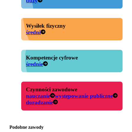
duży
Wysiłek fizyczny
średni
Kompetencje cyfrowe
średnie
Czynności zawodowe
nauczanie
występowanie publiczne
doradzanie
Podobne zawody