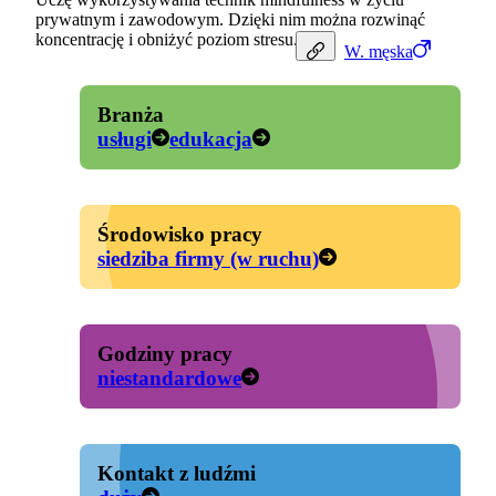
prywatnym i zawodowym. Dzięki nim można rozwinąć
koncentrację i obniżyć poziom stresu.
W.
męska
Branża
usługi
edukacja
Środowisko pracy
siedziba firmy (w ruchu)
Godziny pracy
niestandardowe
Kontakt z ludźmi