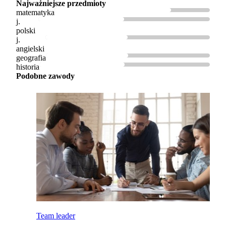
Najważniejsze przedmioty
matematyka
j.
polski
j.
angielski
geografia
historia
Podobne zawody
Team leader