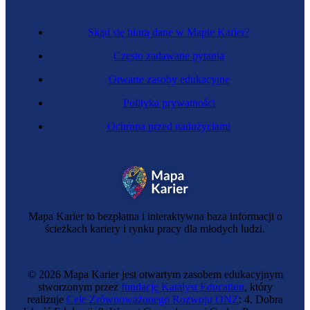
Skąd się biorą dane w Mapie Karier?
Często zadawane pytania
Otwarte zasoby edukacyjne
Polityka prywatności
Ochrona przed nadużyciami
Mapa Karier to bezpłatna i interaktywna baza informacji o
ścieżkach kariery i rynku pracy dla młodych ludzi.
© 2026 Mapa Karier jest otwartym zasobem edukacyjnym
stworzonym przez
fundację Katalyst Education
, który
realizuje
Cele Zrównoważonego Rozwoju ONZ
: 4. Dobra