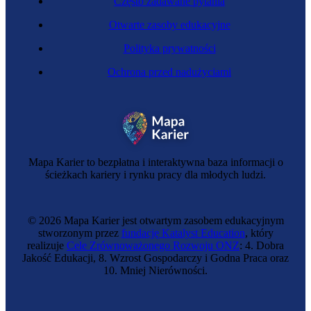
Często zadawane pytania
Otwarte zasoby edukacyjne
Polityka prywatności
Ochrona przed nadużyciami
Inspektorka ochrony danych
Mapa Karier to bezpłatna i interaktywna baza informacji o
ścieżkach kariery i rynku pracy dla młodych ludzi.
© 2026 Mapa Karier jest otwartym zasobem edukacyjnym
stworzonym przez
fundację Katalyst Education
, który
realizuje
Cele Zrównoważonego Rozwoju ONZ
: 4. Dobra
Jakość Edukacji, 8. Wzrost Gospodarczy i Godna Praca oraz
10. Mniej Nierówności.