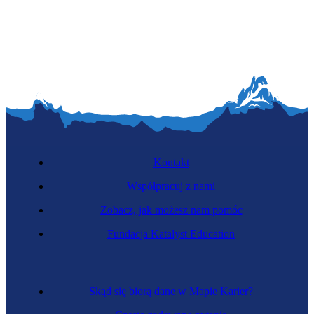
Kryminolożka
Kontakt
Współpracuj z nami
Zobacz, jak możesz nam pomóc
Hydrolożka
Fundacja Katalyst Education
Skąd się biorą dane w Mapie Karier?