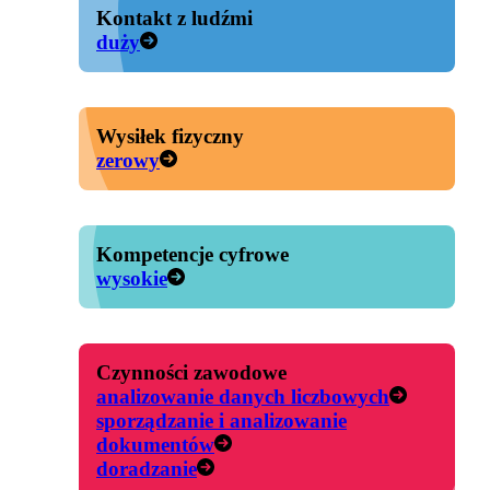
Kontakt z ludźmi
duży
Wysiłek fizyczny
zerowy
Kompetencje cyfrowe
wysokie
Czynności zawodowe
analizowanie danych liczbowych
sporządzanie i analizowanie
dokumentów
doradzanie