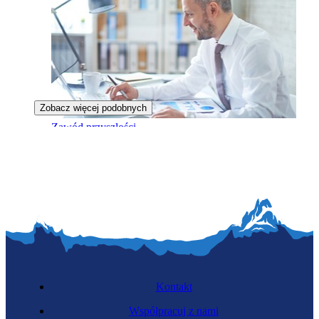
Zobacz więcej podobnych
Zawód przyszłości
Broker prywatności
Kontakt
Współpracuj z nami