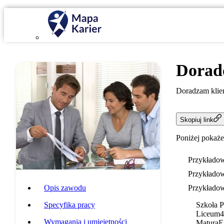
Dorad
Doradzam klien
Skopiuj link
Poniżej pokaże
Przykładow
Przykładow
Opis zawodu
Przykładow
Specyfika pracy
Szkoła 
Liceum
4
Wymagania i umiejętności
Matura
E