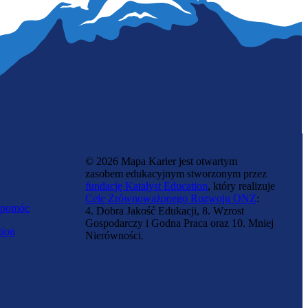
© 2026 Mapa Karier jest otwartym
zasobem edukacyjnym stworzonym przez
fundację Katalyst Education
, który realizuje
Cele Zrównoważonego Rozwoju ONZ
:
 pomóc
4. Dobra Jakość Edukacji, 8. Wzrost
Gospodarczy i Godna Praca oraz 10. Mniej
tion
Nierówności.