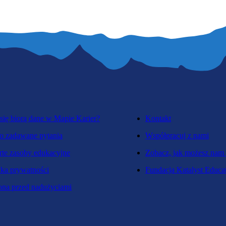
się biorą dane w Mapie Karier?
Kontakt
o zadawane pytania
Współpracuj z nami
te zasoby edukacyjne
Zobacz, jak możesz nam
yka prywatności
Fundacja Katalyst Educa
na przed nadużyciami