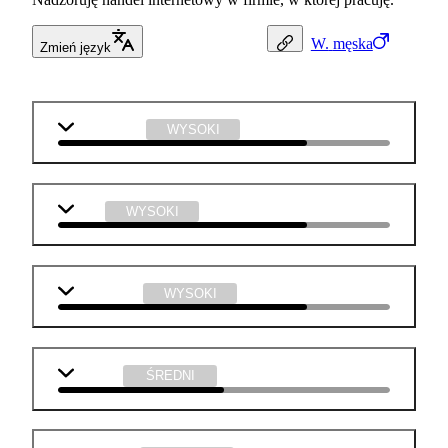
W.
męska
Zmień język
matematyka
WYSOKI
WOS
WYSOKI
informatyka
WYSOKI
j. polski
ŚREDNI