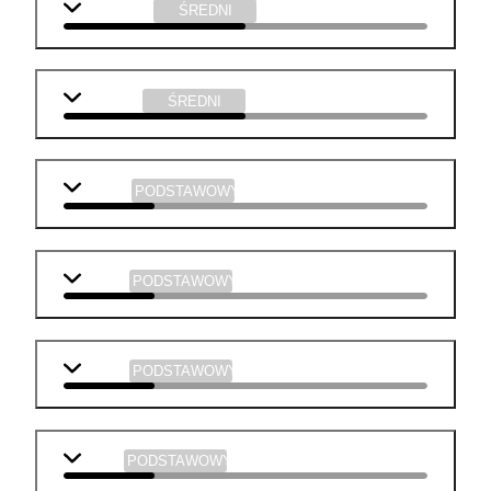
j. angielski
ŚREDNI
geografia
ŚREDNI
biologia
PODSTAWOWY
historia
PODSTAWOWY
chemia
PODSTAWOWY
fizyka
PODSTAWOWY