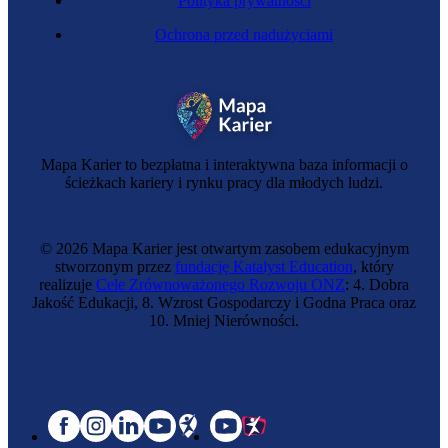
Polityka prywatności
Ochrona przed nadużyciami
Mapa Karier to bezpłatna i interaktywna baza informacji o
ścieżkach kariery i rynku pracy dla młodych ludzi.
© 2026 Mapa Karier jest otwartym zasobem edukacyjnym
stworzonym przez
fundację Katalyst Education
, który
realizuje
Cele Zrównoważonego Rozwoju ONZ
: 4. Dobra
Jakość Edukacji, 8. Wzrost Gospodarczy i Godna Praca oraz
10. Mniej Nierówności.