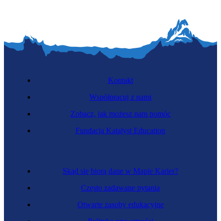
Kontakt
Współpracuj z nami
Zobacz, jak możesz nam pomóc
Fundacja Katalyst Education
Skąd się biorą dane w Mapie Karier?
Często zadawane pytania
Otwarte zasoby edukacyjne