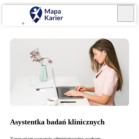
Asystentka badań klinicznych
Zapewniam wsparcie administracyjne osobom