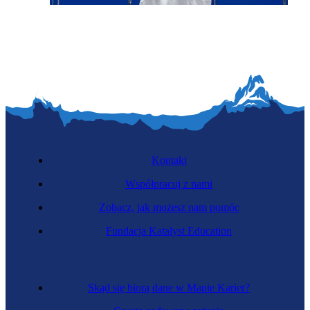
Farmakolożka kliniczna
Kontakt
Współpracuj z nami
Zobacz, jak możesz nam pomóc
Fundacja Katalyst Education
Historyczka
Skąd się biorą dane w Mapie Karier?