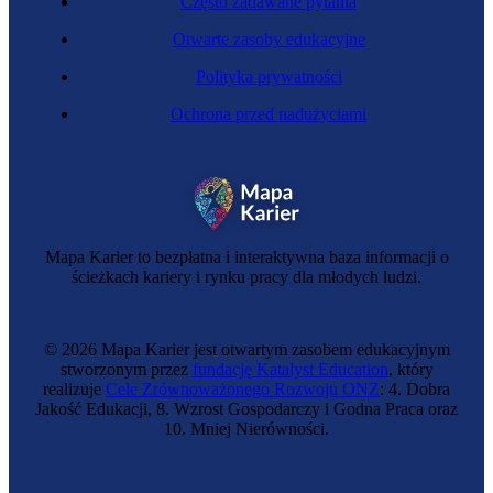
Często zadawane pytania
Otwarte zasoby edukacyjne
Polityka prywatności
Ochrona przed nadużyciami
Antropolożka
Mapa Karier to bezpłatna i interaktywna baza informacji o
ścieżkach kariery i rynku pracy dla młodych ludzi.
© 2026 Mapa Karier jest otwartym zasobem edukacyjnym
stworzonym przez
fundację Katalyst Education
, który
realizuje
Cele Zrównoważonego Rozwoju ONZ
: 4. Dobra
Jakość Edukacji, 8. Wzrost Gospodarczy i Godna Praca oraz
10. Mniej Nierówności.