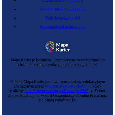
Często zadawane pytania
Otwarte zasoby edukacyjne
Polityka prywatności
Ochrona przed nadużyciami
Antropolog
Mapa Karier to bezpłatna i interaktywna baza informacji o
ścieżkach kariery i rynku pracy dla młodych ludzi.
© 2026 Mapa Karier jest otwartym zasobem edukacyjnym
stworzonym przez
fundację Katalyst Education
, który
realizuje
Cele Zrównoważonego Rozwoju ONZ
: 4. Dobra
Jakość Edukacji, 8. Wzrost Gospodarczy i Godna Praca oraz
10. Mniej Nierówności.