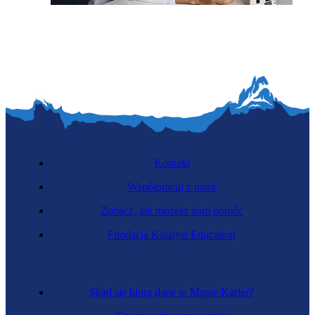
Farmakolog kliniczny
Kontakt
Współpracuj z nami
Zobacz, jak możesz nam pomóc
Fundacja Katalyst Education
Historyk
Skąd się biorą dane w Mapie Karier?