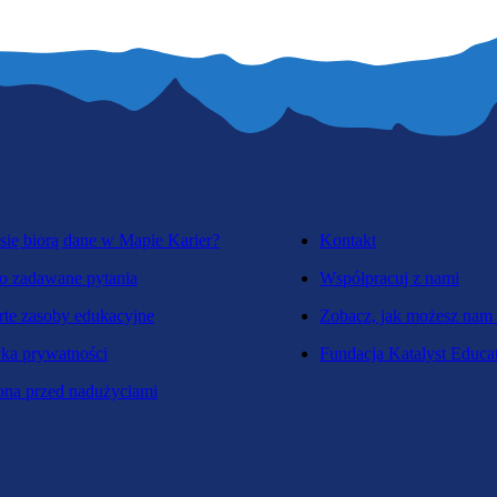
się biorą dane w Mapie Karier?
Kontakt
o zadawane pytania
Współpracuj z nami
te zasoby edukacyjne
Zobacz, jak możesz nam
yka prywatności
Fundacja Katalyst Educa
na przed nadużyciami