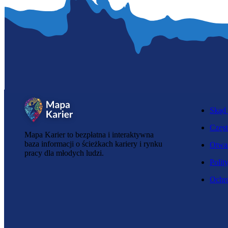
Skąd 
Częst
Mapa Karier to bezpłatna i interaktywna
baza informacji o ścieżkach kariery i rynku
Otwar
pracy dla młodych ludzi.
Polit
Ochro