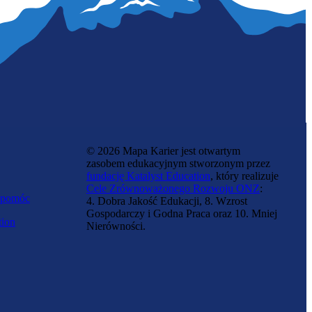
© 2026 Mapa Karier jest otwartym
zasobem edukacyjnym stworzonym przez
fundację Katalyst Education
, który realizuje
Cele Zrównoważonego Rozwoju ONZ
:
 pomóc
4. Dobra Jakość Edukacji, 8. Wzrost
Gospodarczy i Godna Praca oraz 10. Mniej
tion
Nierówności.