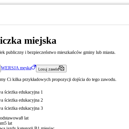
iczka miejska
ek publiczny i bezpieczeństwo mieszkańców gminy lub miasta.
WERSJA
męska
Losuj zawód
my Ci kilka przykładowych propozycji dojścia do tego zawodu.
a ścieżka edukacyjna 1
a ścieżka edukacyjna 2
a ścieżka edukacyjna 3
Podstawowa
8 lat
um
5 lat
wa jazdy kategorii B
1 miesiąc