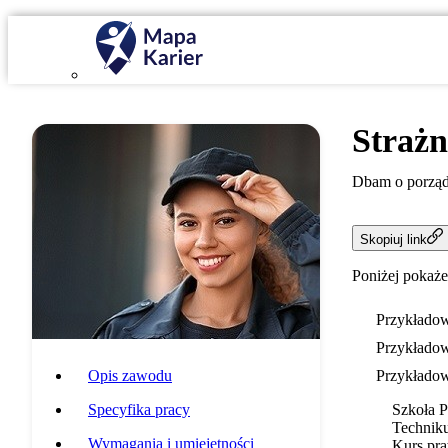
Strażn
Dbam o porząd
Skopiuj link
Poniżej pokaże
Przykładow
Przykładow
Opis zawodu
Przykładow
Specyfika pracy
Szkoła 
Technik
Wymagania i umiejętności
Kurs pra