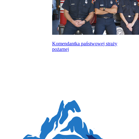
Komendantka państwowej straży
pożarnej