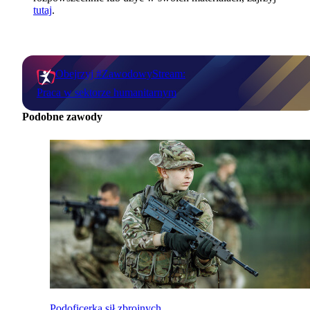
tutaj
.
Obejrzyj #ZawodowyStream:
Praca w sektorze humanitarnym
Podobne zawody
Podoficerka sił zbrojnych