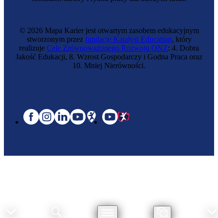
© 2026 Mapa Karier jest otwartym zasobem edukacyjnym
stworzonym przez
fundację Katalyst Education
, który
realizuje
Cele Zrównoważonego Rozwoju ONZ
: 4. Dobra
Jakość Edukacji, 8. Wzrost Gospodarczy i Godna Praca oraz
10. Mniej Nierówności.