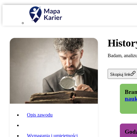
Histor
Badam, analizuj
Skopiuj link
Bran
nau
Opis zawodu
Specyfika pracy
Godz
Wymagania i umiejętności