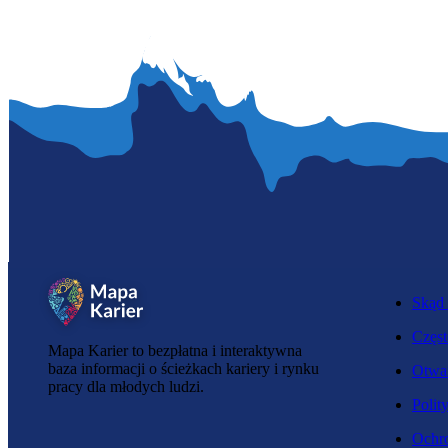
Skąd 
Częst
Mapa Karier to bezpłatna i interaktywna
baza informacji o ścieżkach kariery i rynku
Otwar
pracy dla młodych ludzi.
Polit
Ochro