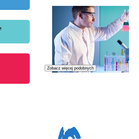
e
Zobacz więcej podobnych
Specjalista przetwarzania odpadów
promieniotwórczych