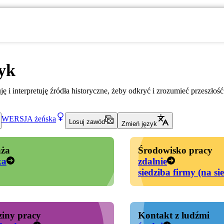
yk
ę i interpretuję źródła historyczne, żeby odkryć i zrozumieć przeszłoś
WERSJA
żeńska
Losuj zawód
Zmień język
ża
Środowisko pracy
ka
zdalnie
siedziba firmy (na si
iny pracy
Kontakt z ludźmi