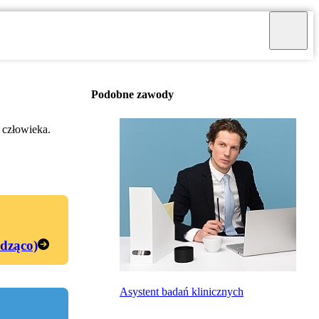
Podobne zawody
ć człowieka.
edząco)
Asystent badań klinicznych