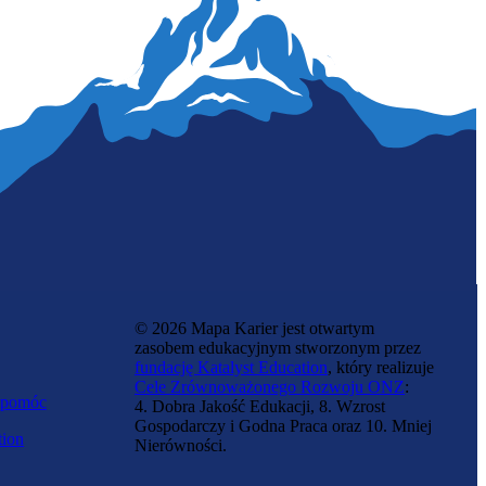
Antropolog
© 2026 Mapa Karier jest otwartym
zasobem edukacyjnym stworzonym przez
fundację Katalyst Education
, który realizuje
Cele Zrównoważonego Rozwoju ONZ
:
 pomóc
4. Dobra Jakość Edukacji, 8. Wzrost
Gospodarczy i Godna Praca oraz 10. Mniej
tion
Nierówności.
Etnograf