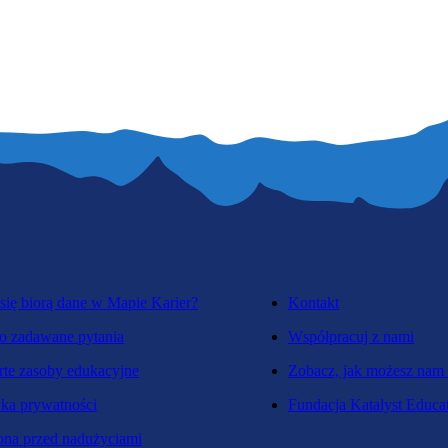
się biorą dane w Mapie Karier?
Kontakt
o zadawane pytania
Współpracuj z nami
te zasoby edukacyjne
Zobacz, jak możesz nam
yka prywatności
Fundacja Katalyst Educa
na przed nadużyciami