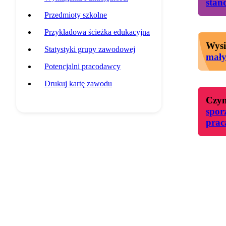
stan
Przedmioty szkolne
Przykładowa ścieżka edukacyjna
Wysi
Statystyki grupy zawodowej
mał
Potencjalni pracodawcy
Drukuj kartę zawodu
Czyn
spor
prac