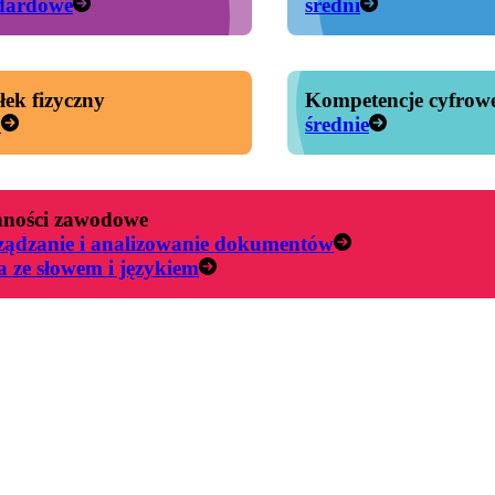
dardowe
średni
łek fizyczny
Kompetencje cyfrow
y
średnie
ności zawodowe
ządzanie i analizowanie dokumentów
a ze słowem i językiem