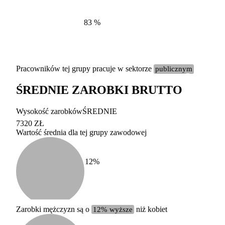
83
%
Pracowników tej grupy pracuje w sektorze
publicznym
ŚREDNIE ZAROBKI BRUTTO
Etykieta
Zakres wart
Wysokość zarobków
ŚREDNIE
b. duży
powyżej 200 tysięcy za
7320 ZŁ
Wartość średnia dla tej grupy zawodowej
duży
100-200 tysięcy zatrud
średni
20-100 tysięcy zatrudn
mały
5-20 tysięcy zatrudnion
c
12
%
miesięczne 
b. mały
poniżej 5 tysięcy zatru
uśrednione
do której 
Urzędu Sta
Zarobki mężczyzn są o
12% wyższe
niż kobiet
według zaw