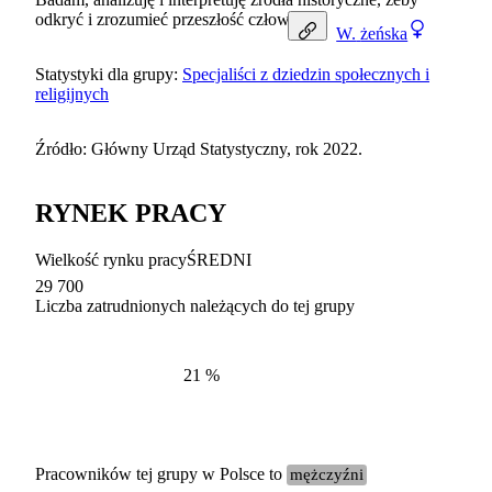
odkryć i zrozumieć przeszłość człowieka.
W.
żeńska
Statystyki dla grupy:
Specjaliści z dziedzin społecznych i
religijnych
Źródło: Główny Urząd Statystyczny, rok 2022.
RYNEK PRACY
Wielkość rynku pracy
ŚREDNI
29 700
Liczba zatrudnionych należących do tej grupy
Struktur
według zawodów, 2022
21
%
Pracowników tej grupy w Polsce to
mężczyźni