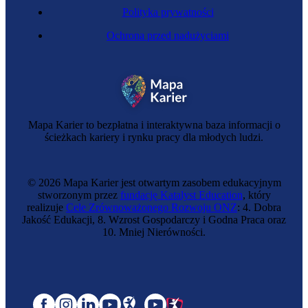
Polityka prywatności
Ochrona przed nadużyciami
Mapa Karier to bezpłatna i interaktywna baza informacji o
ścieżkach kariery i rynku pracy dla młodych ludzi.
© 2026 Mapa Karier jest otwartym zasobem edukacyjnym
stworzonym przez
fundację Katalyst Education
, który
realizuje
Cele Zrównoważonego Rozwoju ONZ
: 4. Dobra
Jakość Edukacji, 8. Wzrost Gospodarczy i Godna Praca oraz
10. Mniej Nierówności.