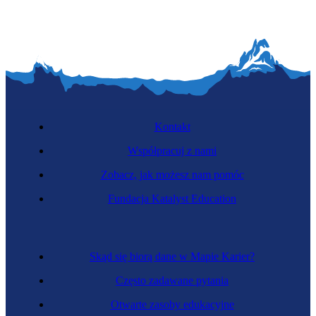
Kontakt
Współpracuj z nami
Zobacz, jak możesz nam pomóc
Fundacja Katalyst Education
Skąd się biorą dane w Mapie Karier?
Często zadawane pytania
Otwarte zasoby edukacyjne