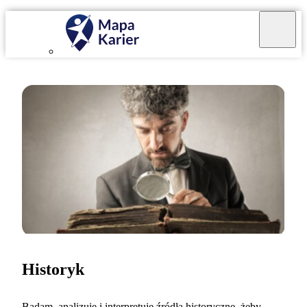
Historyk
Badam, analizuję i interpretuję źródła historyczne, żeby