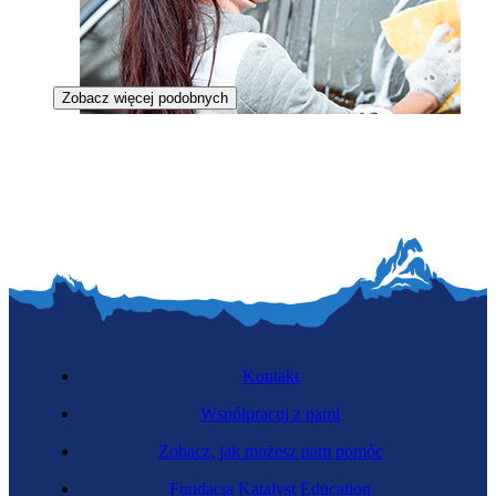
Zobacz więcej podobnych
Operatorka myjni
Kontakt
Współpracuj z nami
Zobacz, jak możesz nam pomóc
Złota rączka
Fundacja Katalyst Education