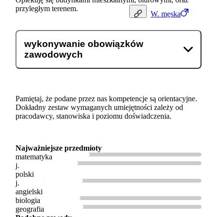
przyległym terenem.
W.
męska
wykonywanie obowiązków
zawodowych
Pamiętaj, że podane przez nas kompetencje są orientacyjne.
Dokładny zestaw wymaganych umiejętności zależy od
pracodawcy, stanowiska i poziomu doświadczenia.
Najważniejsze przedmioty
matematyka
j.
polski
j.
angielski
biologia
geografia