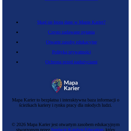
Skąd się biorą dane w Mapie Karier?
Często zadawane pytania
Otwarte zasoby edukacyjne
Polityka prywatności
Ochrona przed nadużyciami
Ładowaczka nieczystości płynnych
Mapa Karier to bezpłatna i interaktywna baza informacji o
ścieżkach kariery i rynku pracy dla młodych ludzi.
© 2026 Mapa Karier jest otwartym zasobem edukacyjnym
stworzonym przez
fundację Katalyst Education
, który