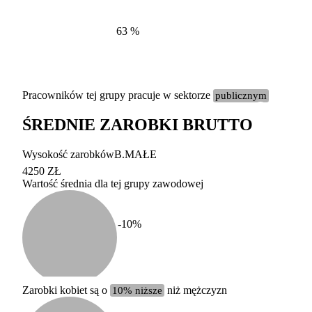
63
%
Pracowników tej grupy pracuje w sektorze
publicznym
ŚREDNIE ZAROBKI BRUTTO
Etykieta
Zakres wart
Wysokość zarobków
B.MAŁE
b. duży
powyżej 200 tysięcy za
4250 ZŁ
Wartość średnia dla tej grupy zawodowej
duży
100-200 tysięcy zatrud
średni
20-100 tysięcy zatrudn
mały
5-20 tysięcy zatrudnion
c
-10
%
miesięczne 
b. mały
poniżej 5 tysięcy zatru
uśrednione
do której 
Urzędu Sta
Zarobki kobiet są o
10% niższe
niż mężczyzn
według zaw