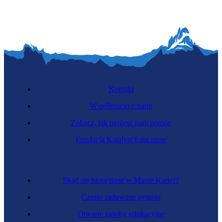
Kontakt
Współpracuj z nami
Zobacz, jak możesz nam pomóc
Fundacja Katalyst Education
Skąd się biorą dane w Mapie Karier?
Często zadawane pytania
Otwarte zasoby edukacyjne