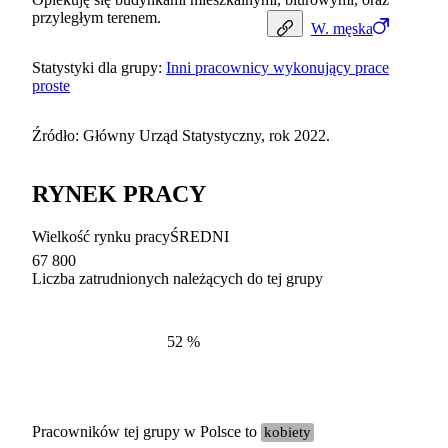
przyległym terenem.
W.
męska
Statystyki dla grupy:
Inni pracownicy wykonujący prace
proste
Źródło: Główny Urząd Statystyczny, rok 2022.
RYNEK PRACY
Wielkość rynku pracy
ŚREDNI
67 800
Liczba zatrudnionych należących do tej grupy
Struktur
według zawodów, 2022
52
%
Pracowników tej grupy w Polsce to
kobiety