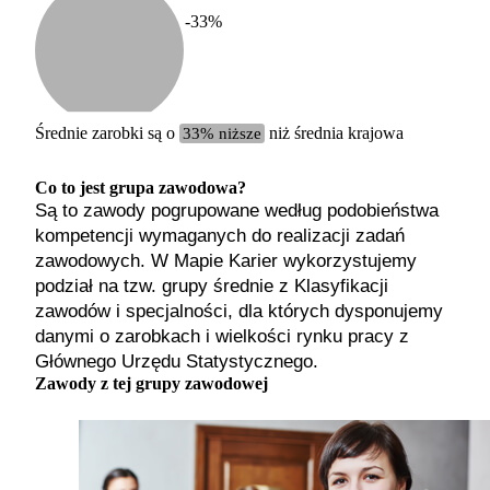
-33
%
Etykiet
b. małe
małe
średnie
Średnie zarobki są o
33% niższe
niż średnia krajowa
duże
b. duże
Co to jest grupa zawodowa?
Są to zawody pogrupowane według podobieństwa
kompetencji wymaganych do realizacji zadań
zawodowych. W Mapie Karier wykorzystujemy
podział na tzw. grupy średnie z Klasyfikacji
zawodów i specjalności, dla których dysponujemy
danymi o zarobkach i wielkości rynku pracy z
Głównego Urzędu Statystycznego.
Zawody z tej grupy zawodowej