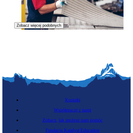
Zobacz więcej podobnych
Tłoczarz w metalu
Kontakt
Współpracuj z nami
Zobacz, jak możesz nam pomóc
Galwanizer
Fundacja Katalyst Education