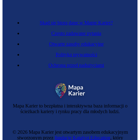
Skąd się biorą dane w Mapie Karier?
Często zadawane pytania
Otwarte zasoby edukacyjne
Polityka prywatności
Ochrona przed nadużyciami
Mechanik precyzyjny
Mapa Karier to bezpłatna i interaktywna baza informacji o
ścieżkach kariery i rynku pracy dla młodych ludzi.
© 2026 Mapa Karier jest otwartym zasobem edukacyjnym
stworzonym przez
fundację Katalyst Education
, który