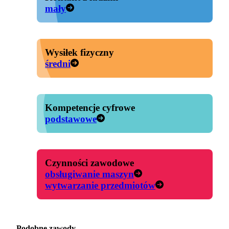
mały
Wysiłek fizyczny
średni
Kompetencje cyfrowe
podstawowe
Czynności zawodowe
obsługiwanie maszyn
wytwarzanie przedmiotów
Podobne zawody