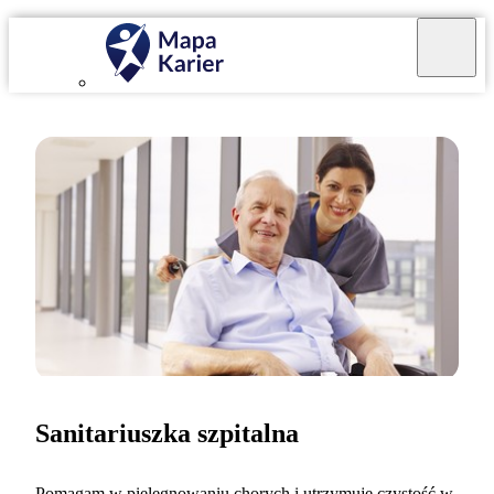
Sanitariuszka szpitalna
Pomagam w pielęgnowaniu chorych i utrzymuję czystość w