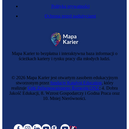
Polityka prywatności
Ochrona przed nadużyciami
Mapa Karier to bezpłatna i interaktywna baza informacji o
ścieżkach kariery i rynku pracy dla młodych ludzi.
© 2026 Mapa Karier jest otwartym zasobem edukacyjnym
stworzonym przez
fundację Katalyst Education
, który
realizuje
Cele Zrównoważonego Rozwoju ONZ
: 4. Dobra
Jakość Edukacji, 8. Wzrost Gospodarczy i Godna Praca oraz
10. Mniej Nierówności.