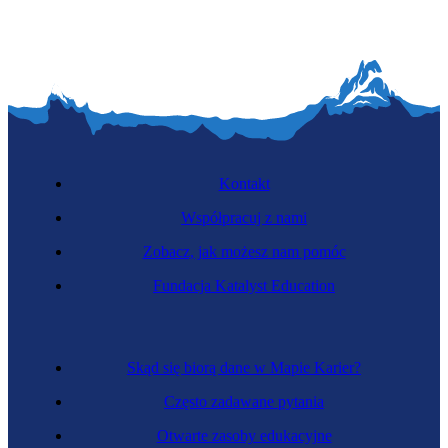
Kontakt
Współpracuj z nami
Zobacz, jak możesz nam pomóc
Fundacja Katalyst Education
Skąd się biorą dane w Mapie Karier?
Często zadawane pytania
Otwarte zasoby edukacyjne