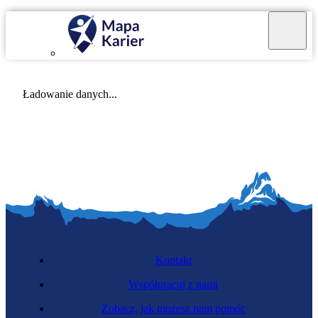
Mapa Karier v 4.0.0
Ładowanie danych...
Kontakt
Współpracuj z nami
Zobacz, jak możesz nam pomóc