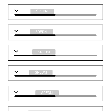
j. polski
ŚREDNI
biologia
ŚREDNI
geografia
ŚREDNI
chemia
ŚREDNI
informatyka
ŚREDNI