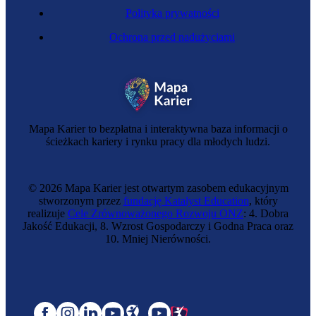
Polityka prywatności
Ochrona przed nadużyciami
Mapa Karier to bezpłatna i interaktywna baza informacji o
ścieżkach kariery i rynku pracy dla młodych ludzi.
© 2026 Mapa Karier jest otwartym zasobem edukacyjnym
stworzonym przez
fundację Katalyst Education
, który
realizuje
Cele Zrównoważonego Rozwoju ONZ
: 4. Dobra
Jakość Edukacji, 8. Wzrost Gospodarczy i Godna Praca oraz
10. Mniej Nierówności.