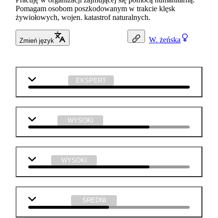
Pomagam osobom poszkodowanym w trakcie klęsk
żywiołowych, wojen. katastrof naturalnych.
W.
żeńska
Zmień język
j. angielski
EKSPERT
historia
WYSOKI
WOS
WYSOKI
matematyka
ŚREDNI