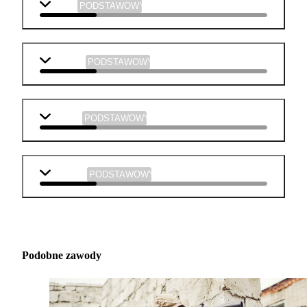
fizyka
PODSTAWOWY
plastyka
PODSTAWOWY
muzyka
PODSTAWOWY
technika
PODSTAWOWY
Podobne zawody