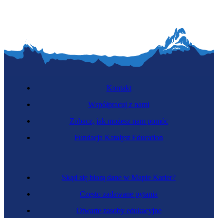
Kontakt
Współpracuj z nami
Zobacz, jak możesz nam pomóc
Fundacja Katalyst Education
Skąd się biorą dane w Mapie Karier?
Często zadawane pytania
Otwarte zasoby edukacyjne