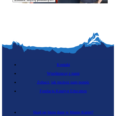
Komendant państwowej straży pożarnej
Kontakt
Współpracuj z nami
Zobacz, jak możesz nam pomóc
Koordynator wolontariuszy
Fundacja Katalyst Education
Skąd się biorą dane w Mapie Karier?