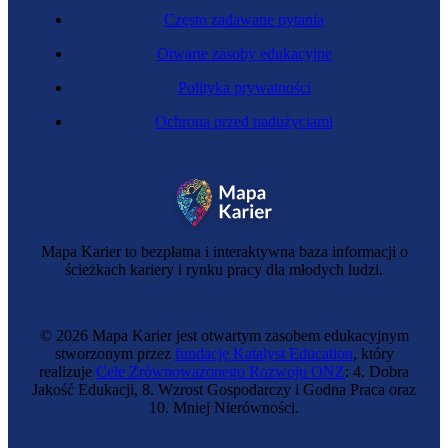
Często zadawane pytania
Otwarte zasoby edukacyjne
Polityka prywatności
Ochrona przed nadużyciami
Komendant policji
Mapa Karier to bezpłatna i interaktywna baza informacji o
ścieżkach kariery i rynku pracy dla młodych ludzi.
© 2026 Mapa Karier jest otwartym zasobem edukacyjnym
stworzonym przez
fundację Katalyst Education
, który
realizuje
Cele Zrównoważonego Rozwoju ONZ
: 4. Dobra
Jakość Edukacji, 8. Wzrost Gospodarczy i Godna Praca oraz
10. Mniej Nierówności.