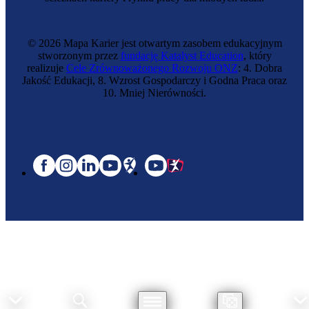
© 2026 Mapa Karier jest otwartym zasobem edukacyjnym
stworzonym przez
fundację Katalyst Education
, który
realizuje
Cele Zrównoważonego Rozwoju ONZ
: 4. Dobra
Jakość Edukacji, 8. Wzrost Gospodarczy i Godna Praca oraz
10. Mniej Nierówności.