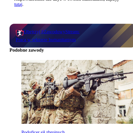
tutaj
.
Obejrzyj #ZawodowyStream:
Praca w sektorze humanitarnym
Podobne zawody
Podoficer sił zbrojnych