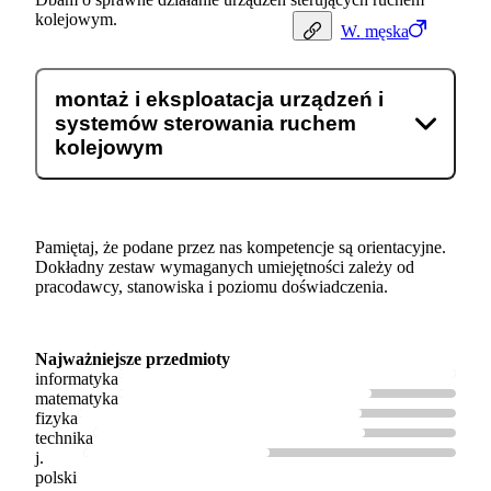
kolejowym.
W.
męska
montaż i eksploatacja urządzeń i
systemów sterowania ruchem
kolejowym
Pamiętaj, że podane przez nas kompetencje są orientacyjne.
Dokładny zestaw wymaganych umiejętności zależy od
pracodawcy, stanowiska i poziomu doświadczenia.
Najważniejsze przedmioty
informatyka
matematyka
fizyka
technika
j.
polski