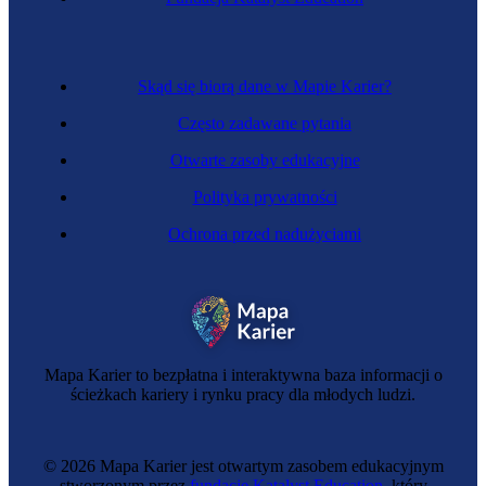
Zawód regulowany
Dróżniczka przejazdowa
Skąd się biorą dane w Mapie Karier?
Często zadawane pytania
Otwarte zasoby edukacyjne
Polityka prywatności
Ochrona przed nadużyciami
Mechaniczka kolejowa
Mapa Karier to bezpłatna i interaktywna baza informacji o
ścieżkach kariery i rynku pracy dla młodych ludzi.
© 2026 Mapa Karier jest otwartym zasobem edukacyjnym
stworzonym przez
fundację Katalyst Education
, który