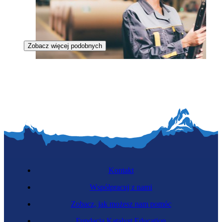
Zobacz więcej podobnych
Zawód regulowany
Suwnicowa
Kontakt
Współpracuj z nami
Zobacz, jak możesz nam pomóc
Fundacja Katalyst Education