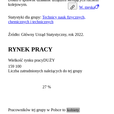
kolejowym.
W.
męska
Statystyki dla grupy:
Technicy nauk fizycznych,
chemicznych i technicznych
Źródło: Główny Urząd Statystyczny, rok 2022.
RYNEK PRACY
Wielkość rynku pracy
DUŻY
159 100
Liczba zatrudnionych należących do tej grupy
Struktur
według zawodów, 2022
27
%
Pracowników tej grupy w Polsce to
kobiety