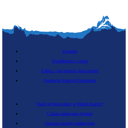
Kontakt
Współpracuj z nami
Zobacz, jak możesz nam pomóc
Fundacja Katalyst Education
Skąd się biorą dane w Mapie Karier?
Często zadawane pytania
Otwarte zasoby edukacyjne