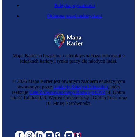
Polityka prywatności
Ochrona przed nadużyciami
Mapa Karier to bezpłatna i interaktywna baza informacji o
ścieżkach kariery i rynku pracy dla młodych ludzi.
© 2026 Mapa Karier jest otwartym zasobem edukacyjnym
stworzonym przez
fundację Katalyst Education
, który
realizuje
Cele Zrównoważonego Rozwoju ONZ
: 4. Dobra
Jakość Edukacji, 8. Wzrost Gospodarczy i Godna Praca oraz
10. Mniej Nierówności.