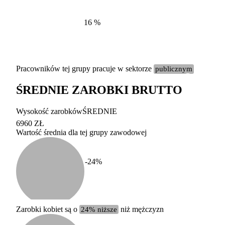
16
%
Pracowników tej grupy pracuje w sektorze
publicznym
ŚREDNIE ZAROBKI BRUTTO
Etykieta
Zakres wart
Wysokość zarobków
ŚREDNIE
b. duży
powyżej 200 tysięcy za
6960 ZŁ
Wartość średnia dla tej grupy zawodowej
duży
100-200 tysięcy zatrud
średni
20-100 tysięcy zatrudn
mały
5-20 tysięcy zatrudnion
c
-24
%
miesięczne 
b. mały
poniżej 5 tysięcy zatru
uśrednione
do której 
Urzędu Sta
Zarobki kobiet są o
24% niższe
niż mężczyzn
według zaw